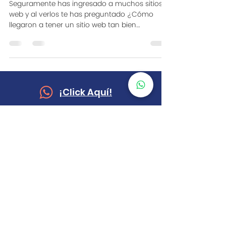
Seguramente has ingresado a muchos sitios
web y al verlos te has preguntado ¿Cómo
llegaron a tener un sitio web tan bien
estructurado,...
¡Click Aquí!
E-MAIL
juan.guarin@agenciaeclectic.com
©
2025
Eclectic S.A.S
- Derechos Reservados