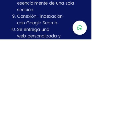
esencialmente de una sola
sección.
Conexión- indexación
con Google Search.
Se entrega una
web personalizada y
profesional.
Tiempo estimado de entrega
5 días hábiles.
Nota: Este valor no contempla
costos de dominio y hosting los
cuales el cliente asume
directamente con un contrato
directo de WIX.
¡Click Aquí!