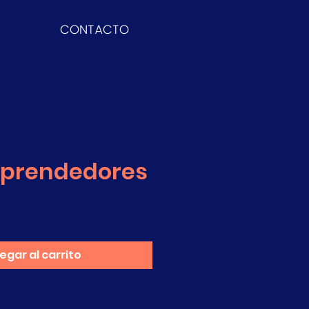
CONTACTO
mprendedores
ecio
egar al carrito