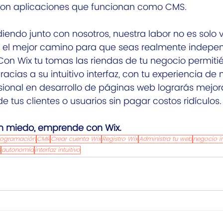
con aplicaciones que funcionan como CMS. 
iendo junto con nosotros, nuestra labor no es solo v
 el mejor camino para que seas realmente indepen
 Con Wix tu tomas las riendas de tu negocio permit
cias a su intuitivo interfaz, con tu experiencia de 
ional en desarrollo de páginas web lograrás mejora
e tus clientes o usuarios sin pagar costos ridículos.
n miedo, emprende con Wix.
rogramación
CMR
Crear cuenta Wix
Registro Wix
Administra tu web
negocio i
s
autonomía
interfaz intuitivo