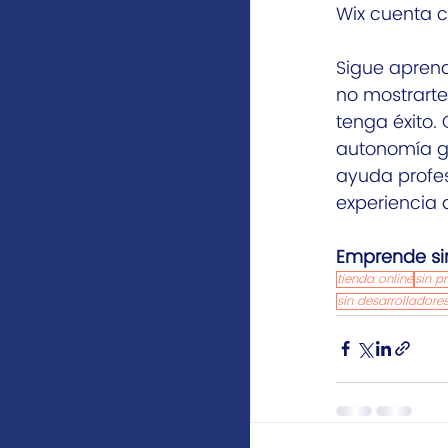
Wix cuenta 
Sigue aprend
no mostrarte
tenga éxito.
autonomía gra
ayuda profes
experiencia d
Emprende si
tienda online
sin p
sin desarrolladore